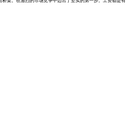
谊桥梁。在激烈的市场竞争中迈出了坚实的第一步。工资都是有